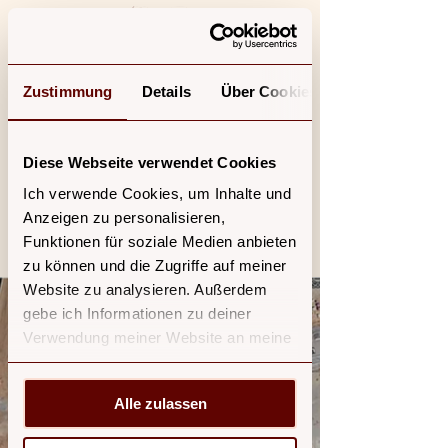
Zustimmung
Details
Über Cookies
Diese Webseite verwendet Cookies
Parkplätze Fotoatelier
Ninakeks in Brühl
Ich verwende Cookies, um Inhalte und
Anzeigen zu personalisieren,
Funktionen für soziale Medien anbieten
zu können und die Zugriffe auf meiner
Website zu analysieren. Außerdem
gebe ich Informationen zu deiner
Verwendung meiner Website an meine
Partner für soziale Medien, Werbung
und Analysen weiter. Meine Partner
Einwilligungsauswahl
Alle zulassen
Notwendig
führen diese Informationen
möglicherweise mit weiteren Daten