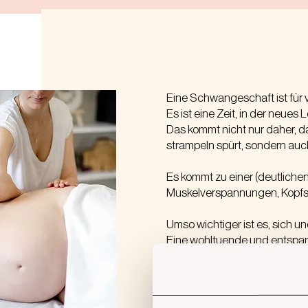
Eine Schwangeschaft ist für 
Es ist eine Zeit, in der neues
Das kommt nicht nur daher, 
strampeln spürt, sondern auc
Es kommt zu einer (deutlich
Muskelverspannungen, Kopfs
Umso wichtiger ist es, sich u
Eine wohltuende und entspan
Folgende Wirkungen kann d
~ Reduzieren von Stress dur
~ Stärkung der Hautelastizit