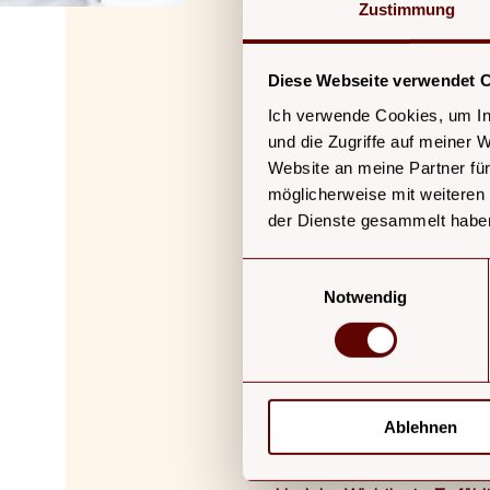
Zustimmung
~ Der Geburtsvorgang kann du
~ Bekämpfung von Anspannung
~ Kann bei Schlafstörungen h
Diese Webseite verwendet 
~ Verbesserung der Zirkulat
Ich verwende Cookies, um Inh
(beispielsweise bessere Vers
und die Zugriffe auf meiner
~ Der intrazelluläre Sauerst
Website an meine Partner für
und eine
möglicherweise mit weiteren
verbesserte Sauerstoffvers
~ Entlastung der Gelenkstru
der Dienste gesammelt habe
(Hüftgelenke, Iliosakralgele
~ Reduzierung von Muskel- 
Einwilligungsauswahl
~ Verbesserung und Unterstü
Notwendig
~ Kann Wadenkrämpfe verrin
~ Unterstützt tiefes, gleichm
~ Die Schwangere kann ihren
Entspannung
des Rückens, sowie der Bau
Ablehnen
~ Kann der Schwangeren helfe
~ Kann helfen das Selbstvert