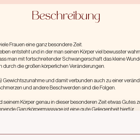
Beschreibu
Beschreibung
ng
viele Frauen eine ganz besondere Zeit.
 Leben entsteht und
in der man seinen Körper viel bewusster wahrn
dass man mit fortschreitender Schwangerschaft das kleine Wund
h durch die großen körperlichen Veränderungen.
en) Gewichtszunahme und damit verbunden auch zu einer veränd
chmerzen und andere Beschwerden sind die Folgen.
nd seinem Körper genau in dieser besonderen Zeit etwas Gutes zu
nende Ganzkörpermassage ist eine gute Gelegenheit hierfür.
ie Schwangerschaftsmassage haben:
ch Entspannung.
ät; das Gefühl von Hautenge am Bauch kann sich verringern.