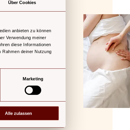
Über Cookies
n wirken.
 Prozess der Schwangerschaft
Medien anbieten zu können
iner Verwendung meiner
 bedeutet weniger Müdigkeit
ühren diese Informationen
 im Rahmen deiner Nutzung
rucht werden
weniger Schmerz!
Marketing
organges aktiv an der
Alle zulassen